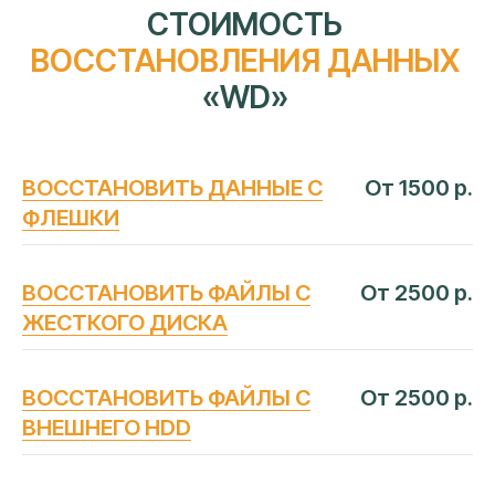
Следование строгим официальным
регламентам мировых
изготовителей
Сертифицированные
оригинальные
детали
Профильное дилерское
диагностическое оборудование
Ежегодное обучение и
сертификация
ВОССТАНОВИТЬ ДАННЫЕ С
От 1500 р.
инженеров
ФЛЕШКИ
Прямые договоры
с производителями
ВОССТАНОВИТЬ ФАЙЛЫ С
От 2500 р.
ЖЕСТКОГО ДИСКА
ВОССТАНОВИТЬ ФАЙЛЫ С
От 2500 р.
ВНЕШНЕГО HDD