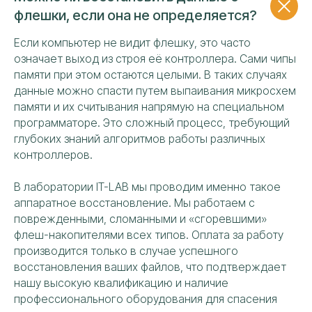
ЗА 1 МИНУТУ
флешки, если она не определяется?
Если компьютер не видит флешку, это часто
Ваше имя
означает выход из строя её контроллера. Сами чипы
памяти при этом остаются целыми. В таких случаях
данные можно спасти путем выпаивания микросхем
памяти и их считывания напрямую на специальном
Номер телефона
программаторе. Это сложный процесс, требующий
+7
глубоких знаний алгоритмов работы различных
контроллеров.
Я даю своё согласие на обработку персональных
данных и подтверждаю ознакомление с политикой
конфиденциальности и обработки персональных
В лаборатории IT-LAB мы проводим именно такое
данных
аппаратное восстановление. Мы работаем с
поврежденными, сломанными и «сгоревшими»
ОТПРАВИТЬ
флеш-накопителями всех типов. Оплата за работу
производится только в случае успешного
восстановления ваших файлов, что подтверждает
нашу высокую квалификацию и наличие
профессионального оборудования для спасения