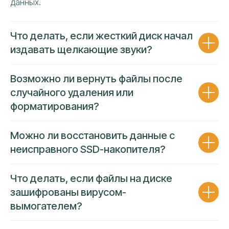
данных.
ВОССТАНАВЛИВАЕМ ДАННЫЕ
Что делать, если жесткий диск начал
ИСКЛЮЧИТЕЛЬНО СВОЕЙ КОМАНДОЙ
издавать щелкающие звуки?
Собственный штат опытных
специалистов решает задачи
Возможно ли вернуть файлы после
любой сложности
случайного удаления или
форматирования?
Работаем исключительно
собственным
штатным персоналом
Ремонт проводится на площадке
сервисного центра
Можно ли восстановить данные с
За каждым направлением закреплен
неисправного SSD-накопителя?
собственный эксперт
Гарантия
низкой цены и высокой
надежности
усулуг
Что делать, если файлы на диске
зашифрованы вирусом-
вымогателем?