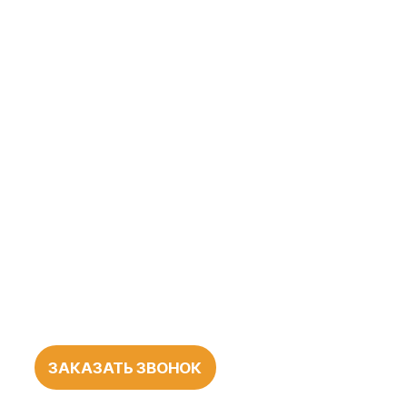
ЗАКАЗАТЬ ЗВОНОК
БОЛЕЕ 1000
ПОЛОЖИТЕЛЬНЫХ
ОТЗЫВОВ
О НАШЕЙ
РАБОТЕ
545 оценок