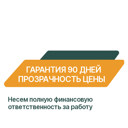
ОЦЕНИТЬ СТОИМОСТЬ РЕМОНТА
г. Краснодар, ул. Федора Лузана, 6
+7
(961) 594-55-
22
ДОКУМЕНТЫ
УСЛУГИ
Политика
Ремонт телефонов
конфиденциальности и
Ремонт ноутбуков
обработка персональных
Ремонт телевизоров
данных
Ремонт стабилизоторов
Ремонт ИБП
Ремонт электросамокатов
Ремонт кофемашин
Ремонт принтеров