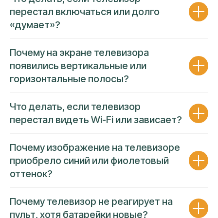
перестал включаться или долго
«думает»?
Почему на экране телевизора
появились вертикальные или
горизонтальные полосы?
Что делать, если телевизор
перестал видеть Wi-Fi или зависает?
Почему изображение на телевизоре
приобрело синий или фиолетовый
ГАРАНТИЯ 90 ДНЕЙ
оттенок?
ПРОЗРАЧНОСТЬ ЦЕНЫ
Почему телевизор не реагирует на
Несем полную финансовую
ответственность за работу
пульт, хотя батарейки новые?