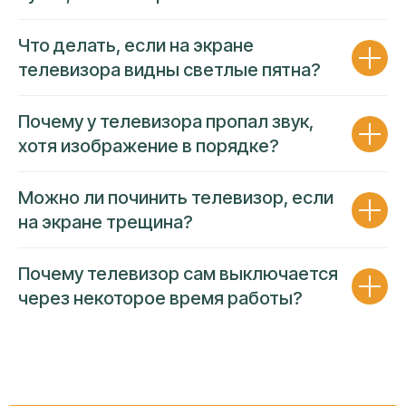
Гарантия покрывает работу и
Что делать, если на экране
комплектующие
телевизора видны светлые пятна?
Оформляем
пакет документов
на
каждое обращение
Фиксированная цена
до начала
ремонта
Почему у телевизора пропал звук,
Устраним повторную неисправность в
случае обнаружения
хотя изображение в порядке?
Можно ли починить телевизор, если
на экране трещина?
Почему телевизор сам выключается
через некоторое время работы?