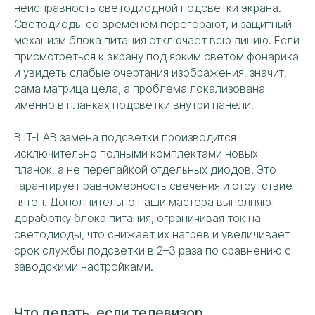
неисправность светодиодной подсветки экрана.
РЕМОНТИРУЕМ ВСЕ БРЕНДЫ
Светодиоды со временем перегорают, и защитный
ТЕЛЕВИЗОРОВ СВОЕЙ КОМАНДОЙ
механизм блока питания отключает всю линию. Если
присмотреться к экрану под ярким светом фонарика
и увидеть слабые очертания изображения, значит,
Собственный штат опытных
специалистов решает задачи
сама матрица цела, а проблема локализована
любой сложности
именно в планках подсветки внутри панели.
Работаем исключительно
собственным
В IT-LAB замена подсветки производится
штатным персоналом
исключительно полными комплектами новых
Ремонт проводится на площадке
сервисного центра
планок, а не перепайкой отдельных диодов. Это
За каждым направлением закреплен
гарантирует равномерность свечения и отсутствие
собственный эксперт
пятен. Дополнительно наши мастера выполняют
Гарантия
низкой цены и высокой
доработку блока питания, ограничивая ток на
надежности
усулуг
светодиоды, что снижает их нагрев и увеличивает
срок службы подсветки в 2–3 раза по сравнению с
заводскими настройками.
Что делать, если телевизор