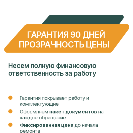
ИНН: 2308240584
ОГРН: 1142308008501