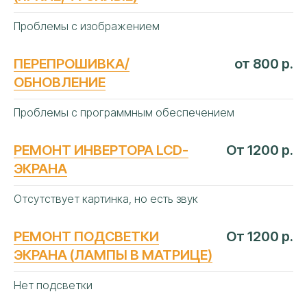
Следование строгим официальным
Проблемы с изображением
регламентам мировых
изготовителей телевизоров
ПЕРЕПРОШИВКА/
от 800 р.
Сертифицированные
оригинальные
детали
ОБНОВЛЕНИЕ
Профильное дилерское
диагностическое оборудование
Проблемы с программным обеспечением
Ежегодное обучение и
сертификация
инженеров
Прямые договоры
с производителями ТВ-
РЕМОНТ ИНВЕРТОРА LCD-
От 1200 р.
устройств
ЭКРАНА
Отсутствует картинка, но есть звук
РЕМОНТ ПОДСВЕТКИ
От 1200 р.
ЭКРАНА (ЛАМПЫ В МАТРИЦЕ)
Нет подсветки