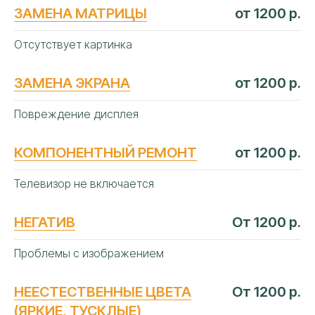
ЗАМЕНА МАТРИЦЫ
от 1200 р.
Отсутствует картинка
ЗАМЕНА ЭКРАНА
от 1200 р.
Повреждение дисплея
КОМПОНЕНТНЫЙ РЕМОНТ
от 1200 р.
Телевизор не включается
НЕГАТИВ
От 1200 р.
АВТОРИЗОВАННЫЙ
Проблемы с изображением
СЕРВИСНЫЙ
ЦЕНТР «АЙТИ-ЛАБ»
В КРАСНОДАРЕ
НЕЕСТЕСТВЕННЫЕ ЦВЕТА
От 1200 р.
(ЯРКИЕ, ТУСКЛЫЕ)