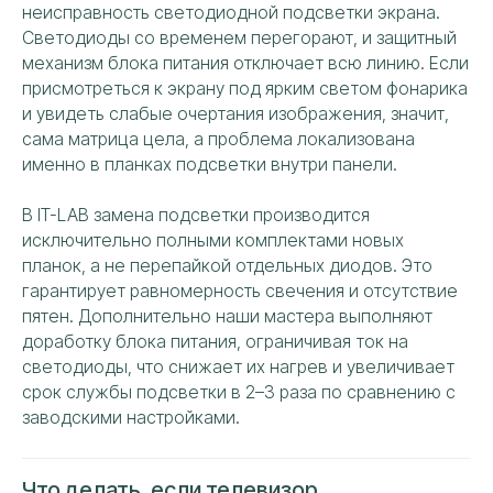
неисправность светодиодной подсветки экрана.
РЕМОНТИРУЕМ ВСЕ БРЕНДЫ
Светодиоды со временем перегорают, и защитный
ТЕЛЕВИЗОРОВ СВОЕЙ КОМАНДОЙ
механизм блока питания отключает всю линию. Если
присмотреться к экрану под ярким светом фонарика
и увидеть слабые очертания изображения, значит,
Собственный штат опытных
специалистов решает задачи
сама матрица цела, а проблема локализована
любой сложности
именно в планках подсветки внутри панели.
Работаем исключительно
собственным
В IT-LAB замена подсветки производится
штатным персоналом
исключительно полными комплектами новых
Ремонт проводится на площадке
сервисного центра
планок, а не перепайкой отдельных диодов. Это
За каждым направлением закреплен
гарантирует равномерность свечения и отсутствие
собственный эксперт
пятен. Дополнительно наши мастера выполняют
Гарантия
низкой цены и высокой
доработку блока питания, ограничивая ток на
надежности
усулуг
светодиоды, что снижает их нагрев и увеличивает
срок службы подсветки в 2–3 раза по сравнению с
заводскими настройками.
Что делать, если телевизор