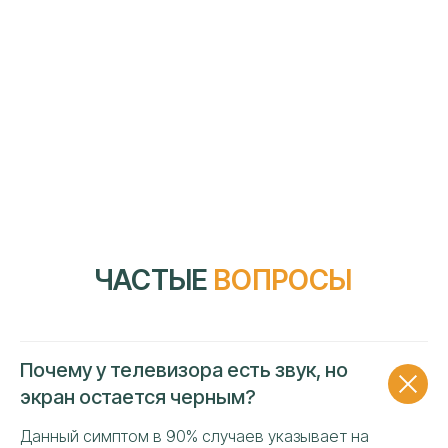
Ваше имя
Номер телефона
+7
Я даю своё согласие на обработку персональных
данных и подтверждаю ознакомление с политикой
конфиденциальности и обработки персональных
данных
ОТПРАВИТЬ
Почему у телевизора есть звук, но
экран остается черным?
Данный симптом в 90% случаев указывает на