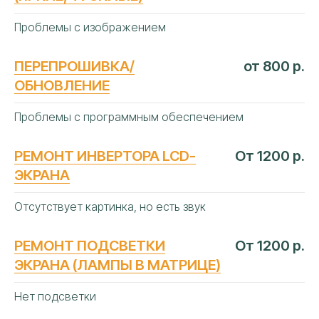
Следование строгим официальным
Проблемы с изображением
регламентам мировых
изготовителей телевизоров
ПЕРЕПРОШИВКА/
от 800 р.
Сертифицированные
оригинальные
детали
ОБНОВЛЕНИЕ
Профильное дилерское
диагностическое оборудование
Проблемы с программным обеспечением
Ежегодное обучение и
сертификация
инженеров
Прямые договоры
с производителями ТВ-
РЕМОНТ ИНВЕРТОРА LCD-
От 1200 р.
устройств
ЭКРАНА
Отсутствует картинка, но есть звук
РЕМОНТ ПОДСВЕТКИ
От 1200 р.
ЭКРАНА (ЛАМПЫ В МАТРИЦЕ)
Нет подсветки