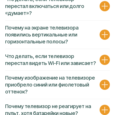
перестал включаться или долго
«думает»?
Почему на экране телевизора
появились вертикальные или
горизонтальные полосы?
Что делать, если телевизор
перестал видеть Wi-Fi или зависает?
Почему изображение на телевизоре
приобрело синий или фиолетовый
ГАРАНТИЯ 90 ДНЕЙ
оттенок?
ПРОЗРАЧНОСТЬ ЦЕНЫ
Почему телевизор не реагирует на
Несем полную финансовую
ответственность за работу
пульт, хотя батарейки новые?