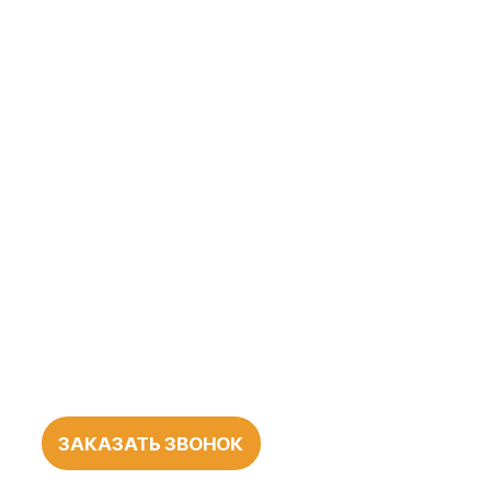
ЗАКАЗАТЬ ЗВОНОК
БОЛЕЕ 1000
ПОЛОЖИТЕЛЬНЫХ
ОТЗЫВОВ
О НАШЕЙ
РАБОТЕ
545 оценок