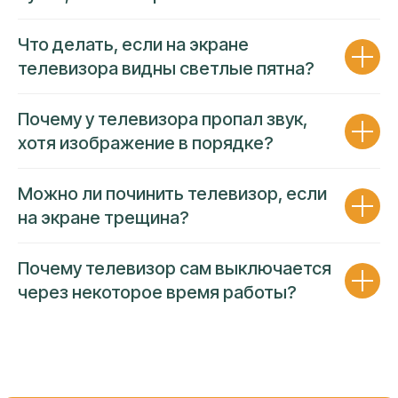
Гарантия покрывает работу и
Что делать, если на экране
комплектующие
телевизора видны светлые пятна?
Оформляем
пакет документов
на
каждое обращение
Фиксированная цена
до начала
ремонта
Почему у телевизора пропал звук,
Устраним повторную неисправность в
случае обнаружения
хотя изображение в порядке?
Можно ли починить телевизор, если
на экране трещина?
Почему телевизор сам выключается
через некоторое время работы?