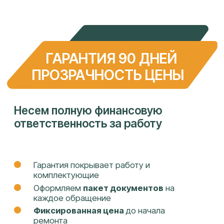
ИНН: 2308240584
ОГРН: 1142308008501