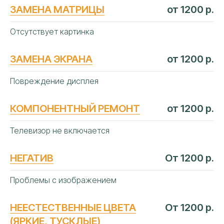
ЗАМЕНА МАТРИЦЫ
от 1200 р.
Отсутствует картинка
ЗАМЕНА ЭКРАНА
от 1200 р.
Повреждение дисплея
КОМПОНЕНТНЫЙ РЕМОНТ
от 1200 р.
Телевизор не включается
НЕГАТИВ
От 1200 р.
АВТОРИЗОВАННЫЙ
Проблемы с изображением
СЕРВИСНЫЙ
ЦЕНТР «АЙТИ-ЛАБ»
В КРАСНОДАРЕ
НЕЕСТЕСТВЕННЫЕ ЦВЕТА
От 1200 р.
(ЯРКИЕ, ТУСКЛЫЕ)