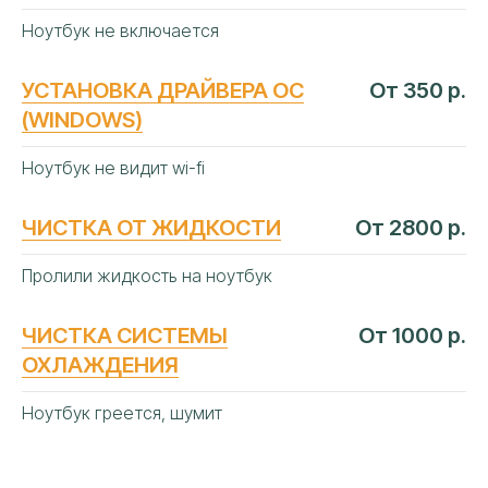
Ноутбук не включается
УСТАНОВКА ДРАЙВЕРА ОС
От 350 р.
(WINDOWS)
АВТОРИЗОВАННЫЙ
СЕРВИСНЫЙ
Ноутбук не видит wi-fi
ЦЕНТР «АЙТИ-ЛАБ»
В КРАСНОДАРЕ
ЧИСТКА ОТ ЖИДКОСТИ
От 2800 р.
Следование строгим официальным
Пролили жидкость на ноутбук
регламентам мировых
изготовителей ноутбуков
ЧИСТКА СИСТЕМЫ
От 1000 р.
Сертифицированные
оригинальные
детали
ОХЛАЖДЕНИЯ
Профильное дилерское
диагностическое оборудование
Ноутбук греется, шумит
Ежегодное обучение и
сертификация
инженеров
Прямые договоры
с производителями
ноутбуков