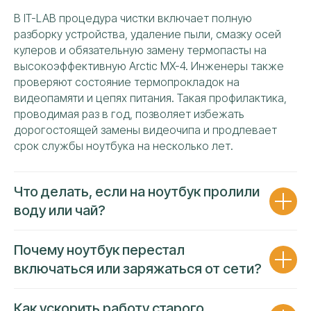
Ваше имя
В IT-LAB процедура чистки включает полную
разборку устройства, удаление пыли, смазку осей
кулеров и обязательную замену термопасты на
Номер телефона
высокоэффективную Arctic MX-4. Инженеры также
проверяют состояние термопрокладок на
+7
видеопамяти и цепях питания. Такая профилактика,
проводимая раз в год, позволяет избежать
Я даю своё согласие на обработку персональных
дорогостоящей замены видеочипа и продлевает
данных и подтверждаю ознакомление с политикой
конфиденциальности и обработки персональных
срок службы ноутбука на несколько лет.
данных
ОТПРАВИТЬ
Что делать, если на ноутбук пролили
воду или чай?
Почему ноутбук перестал
включаться или заряжаться от сети?
РЕМОНТИРУЕМ ВСЕ БРЕНДЫ
Как ускорить работу старого