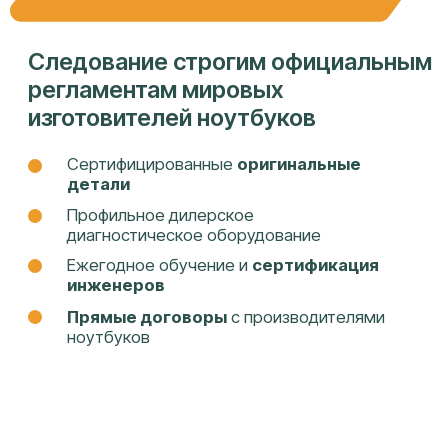
Гарантия покрывает работу и
комплектующие
Оформляем
пакет документов
на
каждое обращение
Фиксированная цена
до начала
ремонта
Устраним повторную неисправность в
случае обнаружения