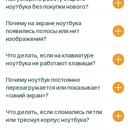
НОУТБУКОВ СВОЕЙ КОМАНДОЙ
ноутбука без покупки нового?
Собственный штат опытных
Почему на экране ноутбука
специалистов решает задачи
появились полосы или нет
любой сложности
изображения?
Работаем исключительно собственным
штатным персоналом
Ремонт проводится на площадке
Что делать, если на клавиатуре
сервисного центра
ноутбука не работают клавиши?
За каждым направлением закреплен
собственный эксперт
Гарантия
низкой цены и высокой
Почему ноутбук постоянно
надежности
усулуг
перезагружается или показывает
«синий экран»?
Что делать, если сломались петли
или треснул корпус ноутбука?