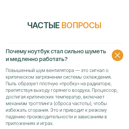
Почему ноутбук стал сильно шуметь
и медленно работать?
Повышенный шум вентилятора — это сигнал о
критическом загрязнении системы охлаждения.
Пыль образует плотную «пробку» на радиаторе,
препятствуя выходу горячего воздуха. Процессор,
достигая критических температур, включает
УЗНАТЬ СТОИМОСТЬ
механизм троттлинга (сброса частоты), чтобы
РЕМОНТА НОУТБУКА
избежать сгорания. Это и приводит к резкому
«XIAOMI»
падению производительности и зависаниям в
приложениях и играх.