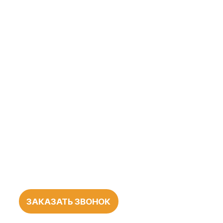
ЗАКАЗАТЬ ЗВОНОК
БОЛЕЕ 1000
ПОЛОЖИТЕЛЬНЫХ
ОТЗЫВОВ
О НАШЕЙ
РАБОТЕ
545 оценок