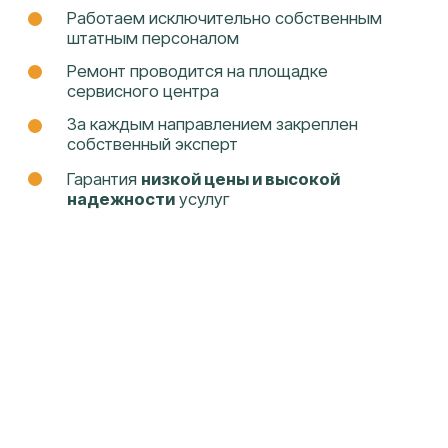
ОЦЕНИТЬ СТОИМОСТЬ РЕМОНТА
г. Краснодар, ул. Федора Лузана, 6
+7
(961) 594-55-
22
ДОКУМЕНТЫ
УСЛУГИ
Политика
Ремонт телефонов
конфиденциальности и
Ремонт ноутбуков
обработка персональных
Ремонт телевизоров
данных
Ремонт стабилизоторов
Ремонт ИБП
Ремонт электросамокатов
Ремонт кофемашин
Ремонт принтеров
Заправка картриджей
Восстановление данных