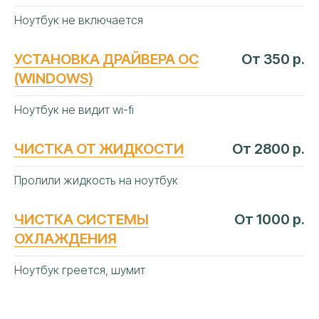
Ноутбук не включается
УСТАНОВКА ДРАЙВЕРА ОС
От 350 р.
(WINDOWS)
АВТОРИЗОВАННЫЙ
СЕРВИСНЫЙ
Ноутбук не видит wi-fi
ЦЕНТР «АЙТИ-ЛАБ»
В КРАСНОДАРЕ
ЧИСТКА ОТ ЖИДКОСТИ
От 2800 р.
Следование строгим официальным
Пролили жидкость на ноутбук
регламентам мировых
изготовителей ноутбуков
ЧИСТКА СИСТЕМЫ
От 1000 р.
Сертифицированные
оригинальные
детали
ОХЛАЖДЕНИЯ
Профильное дилерское
диагностическое оборудование
Ноутбук греется, шумит
Ежегодное обучение и
сертификация
инженеров
Прямые договоры
с производителями
ноутбуков