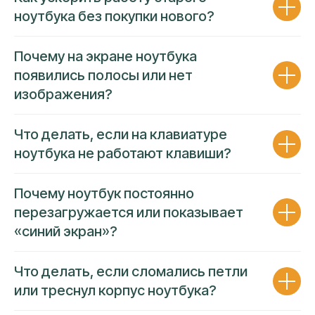
НОУТБУКОВ СВОЕЙ КОМАНДОЙ
ноутбука без покупки нового?
Собственный штат опытных
Почему на экране ноутбука
специалистов решает задачи
появились полосы или нет
любой сложности
изображения?
Работаем исключительно собственным
штатным персоналом
Ремонт проводится на площадке
Что делать, если на клавиатуре
сервисного центра
ноутбука не работают клавиши?
За каждым направлением закреплен
собственный эксперт
Гарантия
низкой цены и высокой
Почему ноутбук постоянно
надежности
усулуг
перезагружается или показывает
«синий экран»?
Что делать, если сломались петли
или треснул корпус ноутбука?