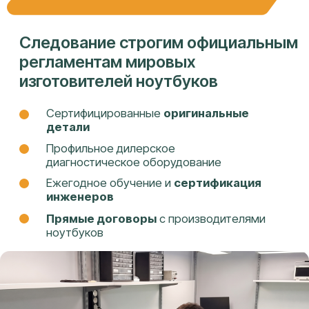
Гарантия покрывает работу и
комплектующие
Оформляем
пакет документов
на
каждое обращение
Фиксированная цена
до начала
ремонта
Устраним повторную неисправность в
случае обнаружения