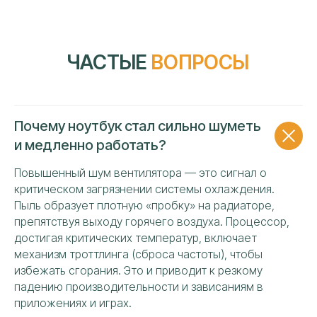
Почему ноутбук стал сильно шуметь
и медленно работать?
Повышенный шум вентилятора — это сигнал о
критическом загрязнении системы охлаждения.
Пыль образует плотную «пробку» на радиаторе,
препятствуя выходу горячего воздуха. Процессор,
достигая критических температур, включает
УЗНАТЬ СТОИМОСТЬ
механизм троттлинга (сброса частоты), чтобы
РЕМОНТА НОУТБУКА
избежать сгорания. Это и приводит к резкому
«GIGABYTE»
падению производительности и зависаниям в
приложениях и играх.