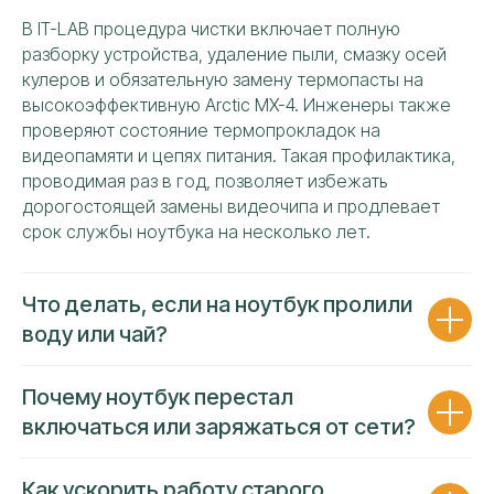
Ваше имя
В IT-LAB процедура чистки включает полную
разборку устройства, удаление пыли, смазку осей
кулеров и обязательную замену термопасты на
Номер телефона
высокоэффективную Arctic MX-4. Инженеры также
проверяют состояние термопрокладок на
+7
видеопамяти и цепях питания. Такая профилактика,
проводимая раз в год, позволяет избежать
Я даю своё согласие на обработку персональных
дорогостоящей замены видеочипа и продлевает
данных и подтверждаю ознакомление с политикой
конфиденциальности и обработки персональных
срок службы ноутбука на несколько лет.
данных
ОТПРАВИТЬ
Что делать, если на ноутбук пролили
воду или чай?
Почему ноутбук перестал
включаться или заряжаться от сети?
РЕМОНТИРУЕМ ВСЕ БРЕНДЫ
Как ускорить работу старого