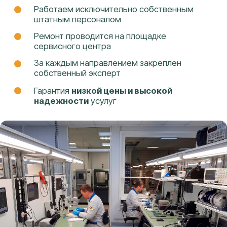
ОЦЕНИТЬ СТОИМОСТЬ РЕМОНТА
г. Краснодар, ул. Федора Лузана, 6
+7
(961) 594-55-
22
ДОКУМЕНТЫ
УСЛУГИ
Политика
Ремонт телефонов
конфиденциальности и
Ремонт ноутбуков
обработка персональных
Ремонт телевизоров
данных
Ремонт стабилизоторов
Ремонт ИБП
Ремонт электросамокатов
Ремонт кофемашин
Ремонт принтеров
Заправка картриджей
Восстановление данных