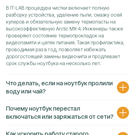
Ваше имя
В IT-LAB процедура чистки включает полную
разборку устройства, удаление пыли, смазку осей
кулеров и обязательную замену термопасты на
Номер телефона
высокоэффективную Arctic MX-4. Инженеры также
проверяют состояние термопрокладок на
+7
видеопамяти и цепях питания. Такая профилактика,
проводимая раз в год, позволяет избежать
Я даю своё согласие на обработку персональных
дорогостоящей замены видеочипа и продлевает
данных и подтверждаю ознакомление с политикой
конфиденциальности и обработки персональных
срок службы ноутбука на несколько лет.
данных
ОТПРАВИТЬ
Что делать, если на ноутбук пролили
воду или чай?
Почему ноутбук перестал
включаться или заряжаться от сети?
РЕМОНТИРУЕМ ВСЕ БРЕНДЫ
Как ускорить работу старого