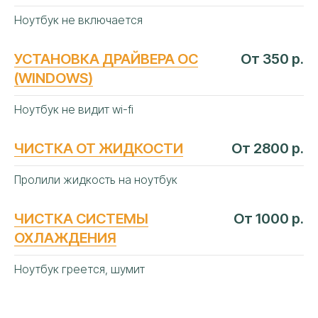
Ноутбук не включается
УСТАНОВКА ДРАЙВЕРА ОС
От 350 р.
(WINDOWS)
АВТОРИЗОВАННЫЙ
СЕРВИСНЫЙ
Ноутбук не видит wi-fi
ЦЕНТР «АЙТИ-ЛАБ»
В КРАСНОДАРЕ
ЧИСТКА ОТ ЖИДКОСТИ
От 2800 р.
Следование строгим официальным
Пролили жидкость на ноутбук
регламентам мировых
изготовителей ноутбуков
ЧИСТКА СИСТЕМЫ
От 1000 р.
Сертифицированные
оригинальные
детали
ОХЛАЖДЕНИЯ
Профильное дилерское
диагностическое оборудование
Ноутбук греется, шумит
Ежегодное обучение и
сертификация
инженеров
Прямые договоры
с производителями
ноутбуков