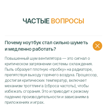
Почему ноутбук стал сильно шуметь
и медленно работать?
Повышенный шум вентилятора — это сигнал о
критическом загрязнении системы охлаждения.
Пыль образует плотную «пробку» на радиаторе,
препятствуя выходу горячего воздуха. Процессор,
достигая критических температур, включает
УЗНАТЬ СТОИМОСТЬ
механизм троттлинга (сброса частоты), чтобы
РЕМОНТА НОУТБУКА
избежать сгорания. Это и приводит к резкому
«DELL»
падению производительности и зависаниям в
приложениях и играх.