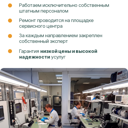
ОЦЕНИТЬ СТОИМОСТЬ РЕМОНТА
г. Краснодар, ул. Федора Лузана, 6
+7
(961) 594-55-
22
ДОКУМЕНТЫ
УСЛУГИ
Политика
Ремонт телефонов
конфиденциальности и
Ремонт ноутбуков
обработка персональных
Ремонт телевизоров
данных
Ремонт стабилизоторов
Ремонт ИБП
Ремонт электросамокатов
Ремонт кофемашин
Ремонт принтеров
Заправка картриджей
Восстановление данных