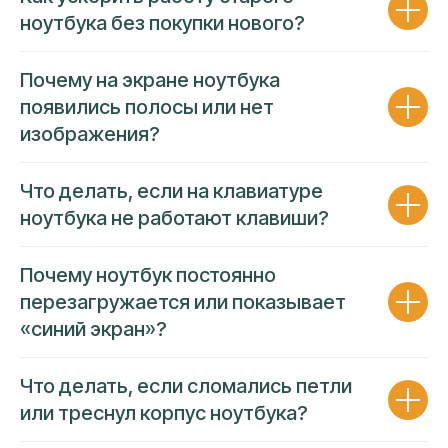
НОУТБУКОВ СВОЕЙ КОМАНДОЙ
ноутбука без покупки нового?
Собственный штат опытных
Почему на экране ноутбука
специалистов решает задачи
появились полосы или нет
любой сложности
изображения?
Работаем исключительно собственным
штатным персоналом
Ремонт проводится на площадке
Что делать, если на клавиатуре
сервисного центра
ноутбука не работают клавиши?
За каждым направлением закреплен
собственный эксперт
Гарантия
низкой цены и высокой
Почему ноутбук постоянно
надежности
усулуг
перезагружается или показывает
«синий экран»?
Что делать, если сломались петли
или треснул корпус ноутбука?