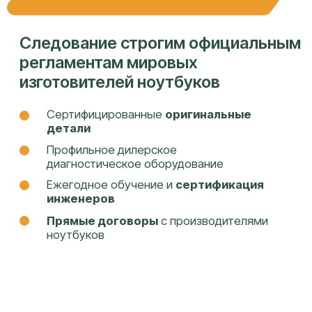
Гарантия покрывает работу и
комплектующие
Оформляем
пакет документов
на
каждое обращение
Фиксированная цена
до начала
ремонта
Устраним повторную неисправность в
случае обнаружения