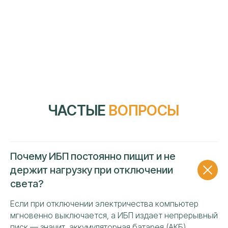
УЗНАТЬ СТОИМОСТЬ
РЕМОНТА ИБП «RUCELF»
Ваше имя
Почему ИБП постоянно пищит и не
держит нагрузку при отключении
Номер телефона
света?
+7
Если при отключении электричества компьютер
мгновенно выключается, а ИБП издает непрерывный
Я даю своё согласие на обработку персональных
данных и подтверждаю ознакомление с политикой
писк — значит, аккумуляторная батарея (АКБ)
конфиденциальности и обработки персональных