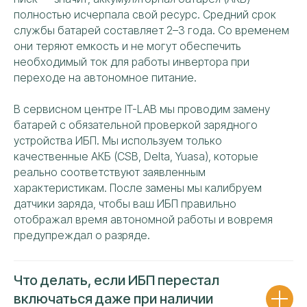
данных
полностью исчерпала свой ресурс. Средний срок
службы батарей составляет 2–3 года. Со временем
ОТПРАВИТЬ
они теряют емкость и не могут обеспечить
необходимый ток для работы инвертора при
переходе на автономное питание.
В сервисном центре IT-LAB мы проводим замену
батарей с обязательной проверкой зарядного
устройства ИБП. Мы используем только
качественные АКБ (CSB, Delta, Yuasa), которые
РЕМОНТИРУЕМ ВСЕ БРЕНДЫ
реально соответствуют заявленным
ИБП СВОЕЙ КОМАНДОЙ
характеристикам. После замены мы калибруем
датчики заряда, чтобы ваш ИБП правильно
Собственный штат опытных
отображал время автономной работы и вовремя
специалистов решает задачи
предупреждал о разряде.
любой сложности
Работаем исключительно
собственным
штатным персоналом
Что делать, если ИБП перестал
Ремонт проводится на площадке
включаться даже при наличии
сервисного центра