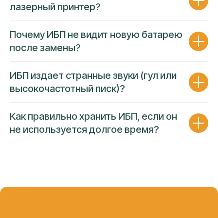
лазерный принтер?
Почему ИБП не видит новую батарею
после замены?
ГАРАНТИЯ 90 ДНЕЙ
ПРОЗРАЧНОСТЬ ЦЕНЫ
ИБП издает странные звуки (гул или
Несем полную финансовую
высокочастотный писк)?
ответственность за работу
Как правильно хранить ИБП, если он
Гарантия покрывает работу и
не используется долгое время?
комплектующие
Оформляем
пакет документов
на
каждое обращение
Фиксированная цена
до начала
ремонта
Устраним повторную неисправность в
случае обнаружения