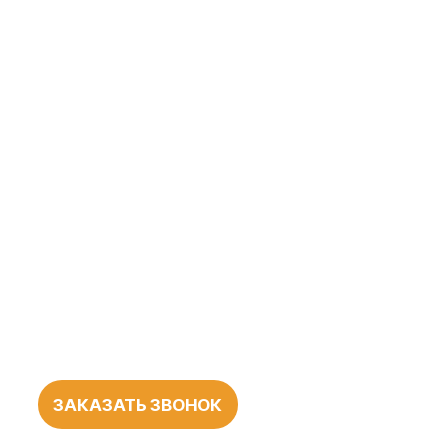
ЗАКАЗАТЬ ЗВОНОК
БОЛЕЕ 1000
ПОЛОЖИТЕЛЬНЫХ
ОТЗЫВОВ
О НАШЕЙ
РАБОТЕ
545 оценок