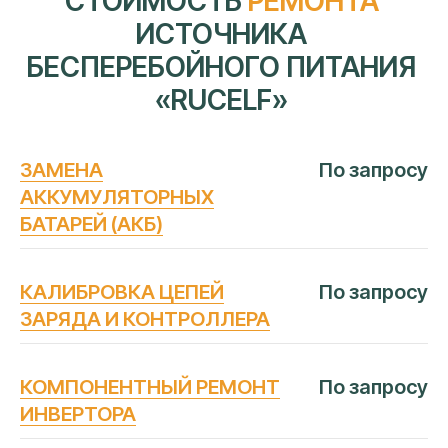
АВТОРИЗОВАННЫЙ
СЕРВИСНЫЙ
ЦЕНТР «АЙТИ-ЛАБ»
ЗАМЕНА
По запросу
В КРАСНОДАРЕ
АККУМУЛЯТОРНЫХ
БАТАРЕЙ (АКБ)
Следование строгим официальным
регламентам мировых
изготовителей ИБП
КАЛИБРОВКА ЦЕПЕЙ
По запросу
Сертифицированные
оригинальные
ЗАРЯДА И КОНТРОЛЛЕРА
детали
Профильное дилерское
диагностическое оборудование
Ежегодное обучение и
сертификация
КОМПОНЕНТНЫЙ РЕМОНТ
По запросу
инженеров
ИНВЕРТОРА
Прямые договоры
с производителями ИБП