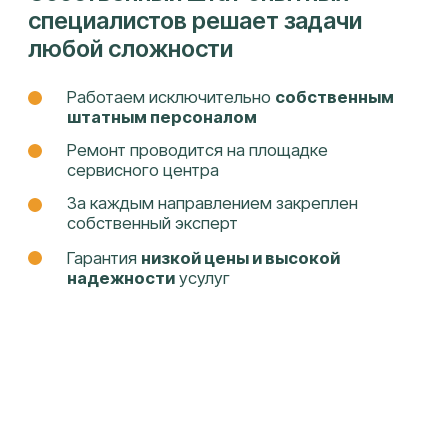
Федора Лузана, 6
ПН-ПТ 9:00 - 19:00, СБ 10:00 - 15:00
info@it-lab23.ru
+7 (961) 594 55 22
Собственная сеть сервисных
центров
Целиноградская 2-я, 44к2
ПН-ПТ 9:00 - 18:00