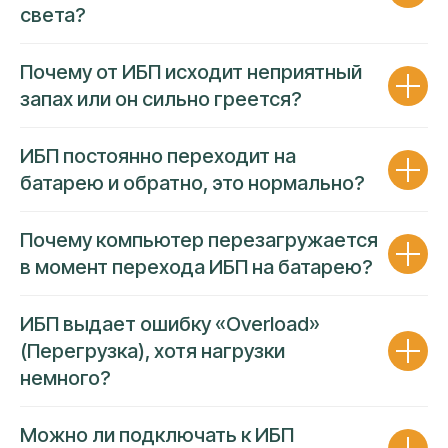
света?
За каждым направлением закреплен
собственный эксперт
Гарантия
низкой цены и высокой
Почему от ИБП исходит неприятный
надежности
усулуг
запах или он сильно греется?
ИБП постоянно переходит на
батарею и обратно, это нормально?
Почему компьютер перезагружается
в момент перехода ИБП на батарею?
ИБП выдает ошибку «Overload»
(Перегрузка), хотя нагрузки
немного?
Можно ли подключать к ИБП