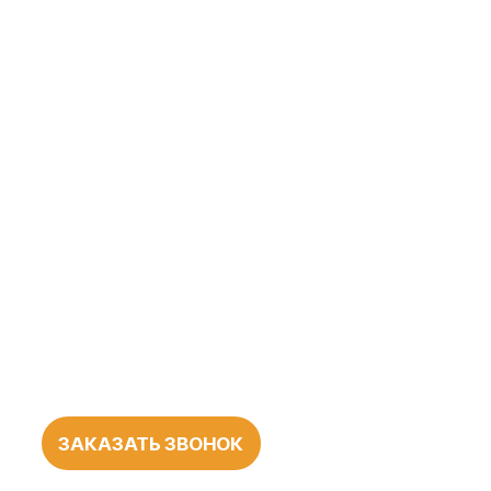
ЗАКАЗАТЬ ЗВОНОК
БОЛЕЕ 1000
ПОЛОЖИТЕЛЬНЫХ
ОТЗЫВОВ
О НАШЕЙ
РАБОТЕ
545 оценок