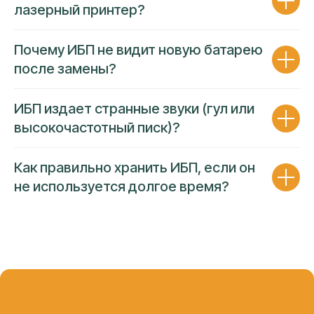
лазерный принтер?
Почему ИБП не видит новую батарею
после замены?
ГАРАНТИЯ 90 ДНЕЙ
ПРОЗРАЧНОСТЬ ЦЕНЫ
ИБП издает странные звуки (гул или
Несем полную финансовую
высокочастотный писк)?
ответственность за работу
Как правильно хранить ИБП, если он
Гарантия покрывает работу и
не используется долгое время?
комплектующие
Оформляем
пакет документов
на
каждое обращение
Фиксированная цена
до начала
ремонта
Устраним повторную неисправность в
случае обнаружения