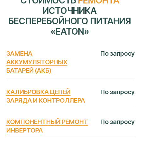
АВТОРИЗОВАННЫЙ
СЕРВИСНЫЙ
ЦЕНТР «АЙТИ-ЛАБ»
ЗАМЕНА
По запросу
В КРАСНОДАРЕ
АККУМУЛЯТОРНЫХ
БАТАРЕЙ (АКБ)
Следование строгим официальным
регламентам мировых
изготовителей ИБП
КАЛИБРОВКА ЦЕПЕЙ
По запросу
Сертифицированные
оригинальные
ЗАРЯДА И КОНТРОЛЛЕРА
детали
Профильное дилерское
диагностическое оборудование
Ежегодное обучение и
сертификация
КОМПОНЕНТНЫЙ РЕМОНТ
По запросу
инженеров
ИНВЕРТОРА
Прямые договоры
с производителями ИБП