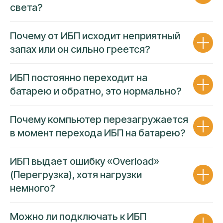
света?
За каждым направлением закреплен
собственный эксперт
Гарантия
низкой цены и высокой
Почему от ИБП исходит неприятный
надежности
усулуг
запах или он сильно греется?
ИБП постоянно переходит на
батарею и обратно, это нормально?
Почему компьютер перезагружается
в момент перехода ИБП на батарею?
ИБП выдает ошибку «Overload»
(Перегрузка), хотя нагрузки
немного?
Можно ли подключать к ИБП