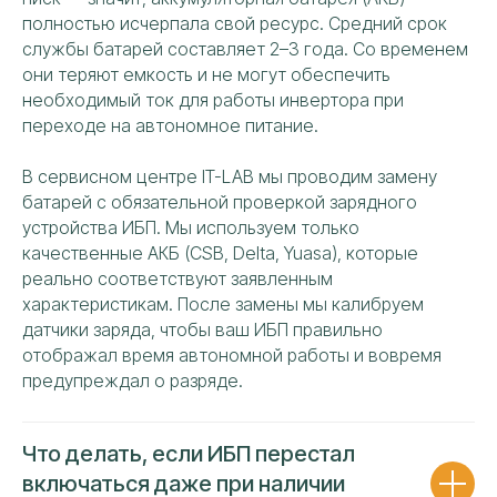
данных
полностью исчерпала свой ресурс. Средний срок
службы батарей составляет 2–3 года. Со временем
ОТПРАВИТЬ
они теряют емкость и не могут обеспечить
необходимый ток для работы инвертора при
переходе на автономное питание.
В сервисном центре IT-LAB мы проводим замену
батарей с обязательной проверкой зарядного
устройства ИБП. Мы используем только
качественные АКБ (CSB, Delta, Yuasa), которые
РЕМОНТИРУЕМ ВСЕ БРЕНДЫ
реально соответствуют заявленным
ИБП СВОЕЙ КОМАНДОЙ
характеристикам. После замены мы калибруем
датчики заряда, чтобы ваш ИБП правильно
Собственный штат опытных
отображал время автономной работы и вовремя
специалистов решает задачи
предупреждал о разряде.
любой сложности
Работаем исключительно
собственным
штатным персоналом
Что делать, если ИБП перестал
Ремонт проводится на площадке
включаться даже при наличии
сервисного центра