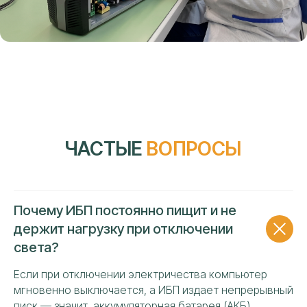
УЗНАТЬ СТОИМОСТЬ
РЕМОНТА ИБП «EATON»
Ваше имя
Почему ИБП постоянно пищит и не
держит нагрузку при отключении
Номер телефона
света?
+7
Если при отключении электричества компьютер
мгновенно выключается, а ИБП издает непрерывный
Я даю своё согласие на обработку персональных
данных и подтверждаю ознакомление с политикой
писк — значит, аккумуляторная батарея (АКБ)
конфиденциальности и обработки персональных