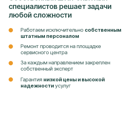
Федора Лузана, 6
ПН-ПТ 9:00 - 19:00, СБ 10:00 - 15:00
info@it-lab23.ru
+7 (961) 594 55 22
Собственная сеть сервисных
центров
Целиноградская 2-я, 44к2
ПН-ПТ 9:00 - 18:00